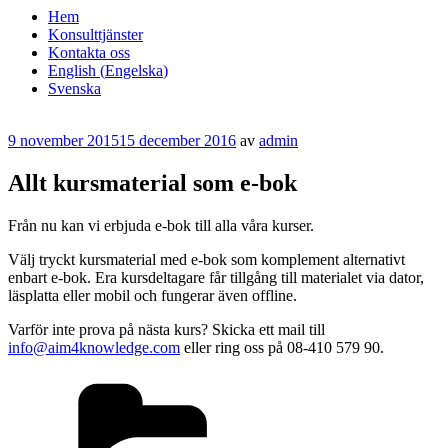
Hem
Konsulttjänster
Kontakta oss
English
(
Engelska
)
Svenska
Publicerat
9 november 2015
15 december 2016
av
admin
Allt kursmaterial som e-bok
Från nu kan vi erbjuda e-bok till alla våra kurser.
Välj tryckt kursmaterial med e-bok som komplement alternativt
enbart e-bok. Era kursdeltagare får tillgång till materialet via dator,
läsplatta eller mobil och fungerar även offline.
Varför inte prova på nästa kurs? Skicka ett mail till
info@aim4knowledge.com
eller ring oss på 08-410 579 90.
Kategorier