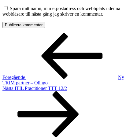
Spara mitt namn, min e-postadress och webbplats i denna
webbläsare till nästa gång jag skriver en kommentar.
Inläggsnavigering
Föregående
inlägg
Föregående
Ny
TRIM partner – Olingo
Nästa
Nästa
ITIL Practitioner TTT 12/2
inlägg